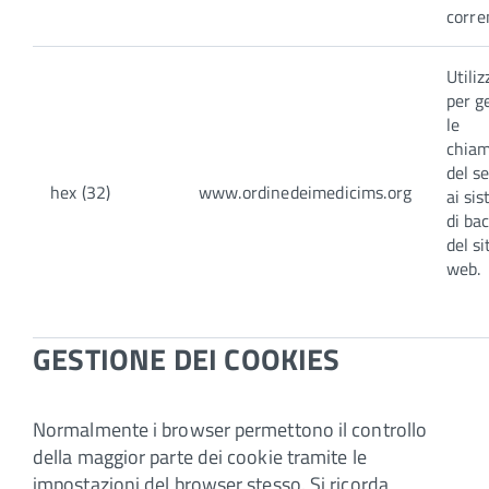
corre
Utiliz
per g
le
chia
del s
hex (32)
www.ordinedeimedicims.org
ai si
di ba
del si
web.
GESTIONE DEI COOKIES
Normalmente i browser permettono il controllo
della maggior parte dei cookie tramite le
impostazioni del browser stesso. Si ricorda