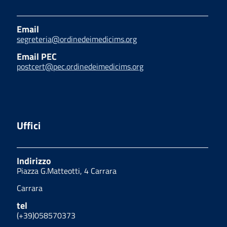
Email
segreteria@ordinedeimedicims.org
Email PEC
postcert@pec.ordinedeimedicims.org
Uffici
Indirizzo
Piazza G.Matteotti, 4 Carrara
Carrara
tel
(+39)058570373