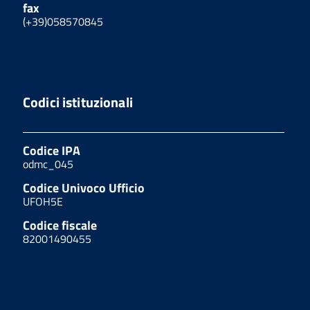
fax
(+39)058570845
Codici istituzionali
Codice IPA
odmc_045
Codice Univoco Ufficio
UFOH5E
Codice fiscale
82001490455