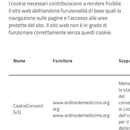
I cookie necessari contribuiscono a rendere fruibile
il sito web abilitandone funzionalità di base quali la
navigazione sulle pagine e l'accesso alle aree
protette del sito. Il sito web non è in grado di
funzionare correttamente senza questi cookie.
Nome
Fornitore
Scop
Memo
lo st
del
www.ordinedeimedicims.org
cons
CookieConsent
org
ai co
[x3]
www.ordinedeimedicims.org
dell'
per il
domi