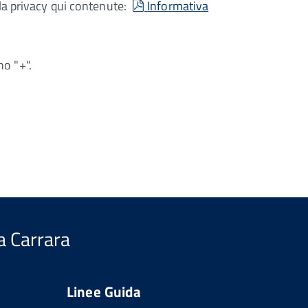
pdf
ella privacy qui contenute:
Informativa
no "+".
a Carrara
Linee Guida