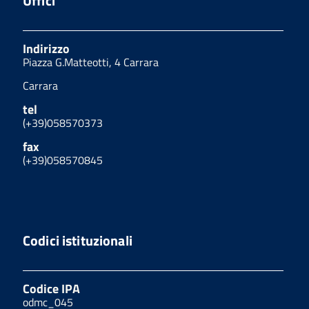
Uffici
Indirizzo
Piazza G.Matteotti, 4 Carrara
Carrara
tel
(+39)058570373
fax
(+39)058570845
Codici istituzionali
Codice IPA
odmc_045