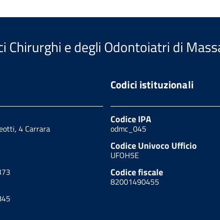
i Chirurghi e degli Odontoiatri di Mass
Codici istituzionali
Codice IPA
eotti, 4 Carrara
odmc_045
Codice Univoco Ufficio
UFOH5E
Codice fiscale
373
82001490455
845