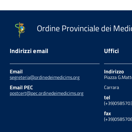
Ordine Provinciale dei Medic
Indirizzi email
Uffici
Email
Indirizzo
segreteria@ordinedeimedicims.org
Piazza G.Matt
Email PEC
Carrara
postcert@pec.ordinedeimedicims.org
tel
(+39)058570
fax
(+39)058570