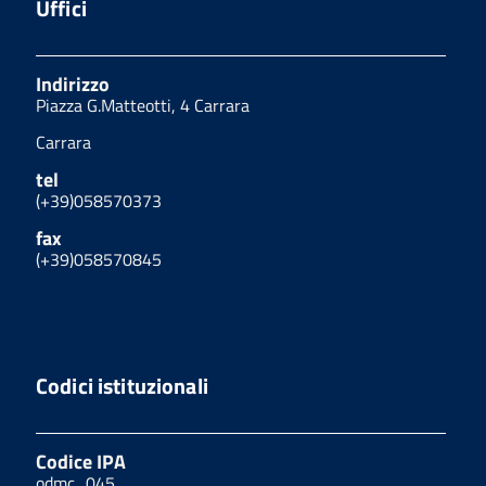
Uffici
Indirizzo
Piazza G.Matteotti, 4 Carrara
Carrara
tel
(+39)058570373
fax
(+39)058570845
Codici istituzionali
Codice IPA
odmc_045