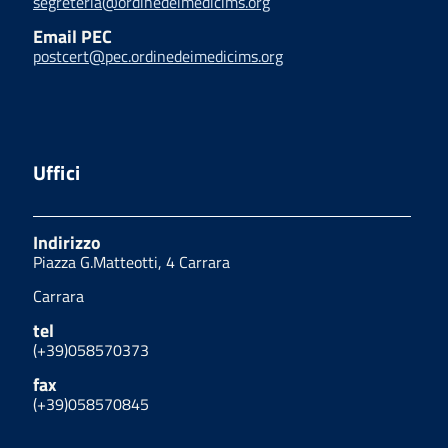
segreteria@ordinedeimedicims.org
Email PEC
postcert@pec.ordinedeimedicims.org
Uffici
Indirizzo
Piazza G.Matteotti, 4 Carrara
Carrara
tel
(+39)058570373
fax
(+39)058570845