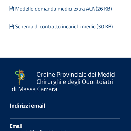
document
Modello domanda medici extra ACN
(
26 KB
)
document
Schema di contratto incarichi medici
(
30 KB
)
Ordine Provinciale dei Medici
Chirurghi e degli Odontoiatri
di Massa Carrara
Indirizzi email
Email