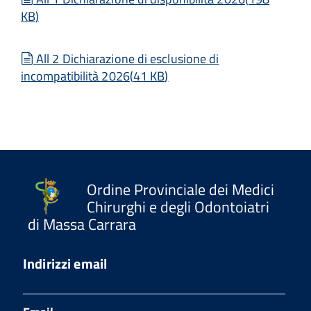
KB
)
document
All 2 Dichiarazione di esclusione di
incompatibilità 2026
(
41 KB
)
Ordine Provinciale dei Medici
Chirurghi e degli Odontoiatri
di Massa Carrara
Indirizzi email