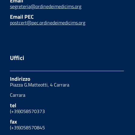
Email
segreteria@ordinedeimedicims.org
Email PEC
postcert@pec.ordinedeimedicims.org
Uffici
Indirizzo
Piazza G.Matteotti, 4 Carrara
Carrara
tel
(+39)058570373
fax
(+39)058570845