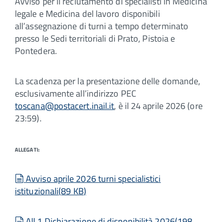
Avviso per il reclutamento di specialisti in Medicina
legale e Medicina del lavoro disponibili
all’assegnazione di turni a tempo determinato
presso le Sedi territoriali di Prato, Pistoia e
Pontedera.
La scadenza per la presentazione delle domande,
esclusivamente all’indirizzo PEC
toscana@postacert.inail.it
, è il 24 aprile 2026 (ore
23:59).
ALLEGATI:
document
Avviso aprile 2026 turni specialistici
istituzionali
(
89 KB
)
document
All 1 Dichiarazione di disponibilità 2026
(
198