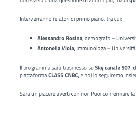
non sia solo una questione di anni in più, ma di
qu
Interverranno relatori di primo piano, tra cui:
Alessandro Rosina
, demografo – Universit
Antonella Viola
, immunologa – Università
Il programma sarà trasmesso su
Sky canale 507
,
d
piattaforma
CLASS CNBC
, e noi lo seguiremo insi
Sarà un piacere averti con noi. Puoi confermare la