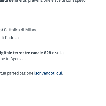
alità della vita
, prevenzione e scelte consapevoli.
à Cattolica di Milano
 di Padova
igitale terrestre canale 828
e sulla
eme in Agenzia.
 tua partecipazione
iscrivendoti qui
.