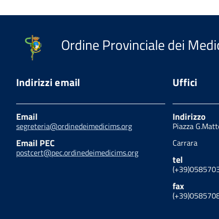
Ordine Provinciale dei Medic
Indirizzi email
Uffici
Email
Indirizzo
segreteria@ordinedeimedicims.org
Piazza G.Matt
Email PEC
Carrara
postcert@pec.ordinedeimedicims.org
tel
(+39)058570
fax
(+39)058570