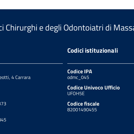
i Chirurghi e degli Odontoiatri di Mass
Codici istituzionali
Codice IPA
eotti, 4 Carrara
odmc_045
Codice Univoco Ufficio
UFOH5E
Codice fiscale
373
82001490455
845