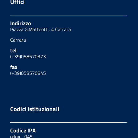
Uffici
Indirizzo
Piazza G.Matteotti, 4 Carrara
Carrara
tel
(+39)058570373
fax
(+39)058570845
Codici istituzionali
Codice IPA
odmc_045