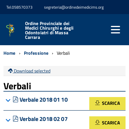
Tel.058570373
segreteria@ordinedeimedicims.org
Ordine Provinciale dei
Medici Chirurghi e degli
Odontoiatri di Massa
Carrara
Home
Professione
Verbali
Download selected
Verbali
pdf
Verbale 2018 01 10
SCARICA
pdf
Verbale 2018 02 07
SCARICA