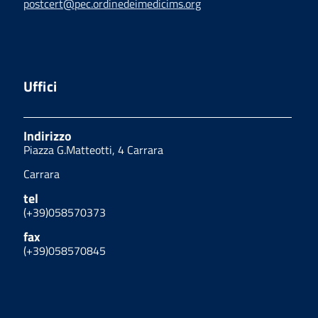
postcert@pec.ordinedeimedicims.org
Uffici
Indirizzo
Piazza G.Matteotti, 4 Carrara
Carrara
tel
(+39)058570373
fax
(+39)058570845