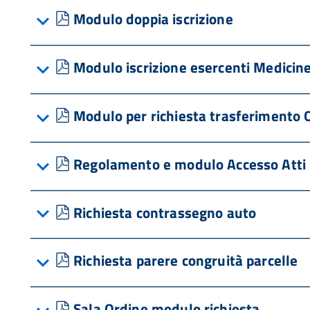
pdf
Modulo doppia iscrizione
pdf
Modulo iscrizione esercenti Medici
pdf
Modulo per richiesta trasferimento 
pdf
Regolamento e modulo Accesso Atti
pdf
Richiesta contrassegno auto
pdf
Richiesta parere congruità parcelle
pdf
Sala Ordine modulo richiesta