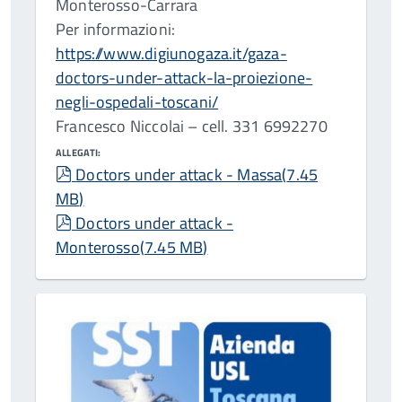
Monterosso-Carrara
Per informazioni:
https://www.digiunogaza.it/gaza-
doctors-under-attack-la-proiezione-
negli-ospedali-toscani/
Francesco Niccolai – cell. 331 6992270
ALLEGATI:
pdf
Doctors under attack - Massa
(
7.45
MB
)
pdf
Doctors under attack -
Monterosso
(
7.45 MB
)