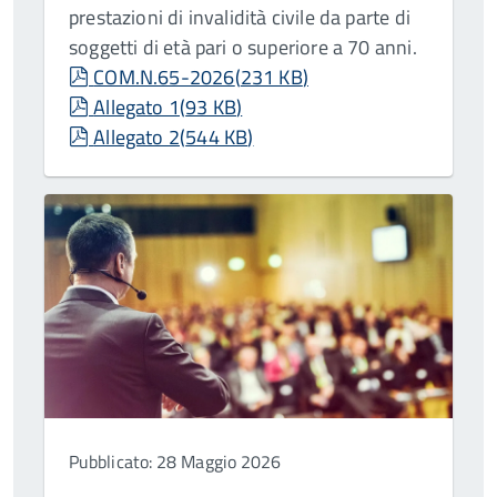
prestazioni di invalidità civile da parte di
soggetti di età pari o superiore a 70 anni.
pdf
COM.N.65-2026
(
231 KB
)
pdf
Allegato 1
(
93 KB
)
pdf
Allegato 2
(
544 KB
)
Pubblicato: 28 Maggio 2026