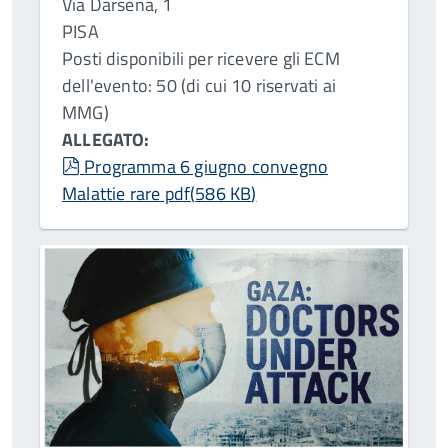
Via Darsena, 1
PISA
Posti disponibili per ricevere gli ECM
dell'evento: 50 (di cui 10 riservati ai
MMG)
ALLEGATO:
pdf
Programma 6 giugno convegno
Malattie rare pdf
(
586 KB
)