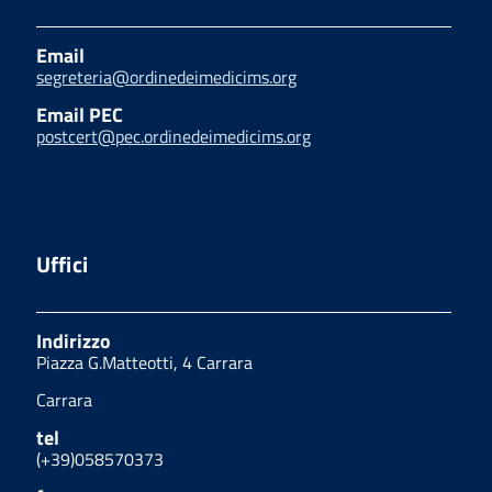
Email
segreteria@ordinedeimedicims.org
Email PEC
postcert@pec.ordinedeimedicims.org
Uffici
Indirizzo
Piazza G.Matteotti, 4 Carrara
Carrara
tel
(+39)058570373