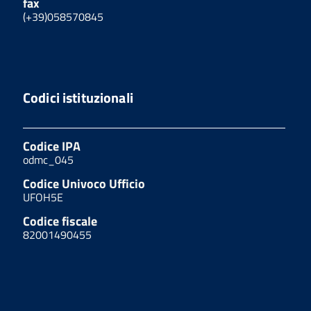
fax
(+39)058570845
Codici istituzionali
Codice IPA
odmc_045
Codice Univoco Ufficio
UFOH5E
Codice fiscale
82001490455