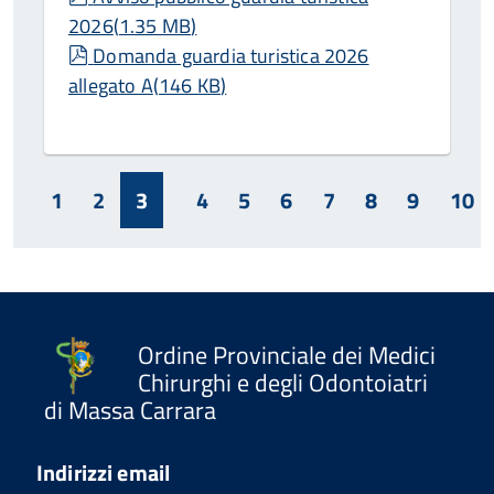
2026
(
1.35 MB
)
pdf
Domanda guardia turistica 2026
allegato A
(
146 KB
)
1
2
3
4
5
6
7
8
9
10
Ordine Provinciale dei Medici
Chirurghi e degli Odontoiatri
di Massa Carrara
Indirizzi email