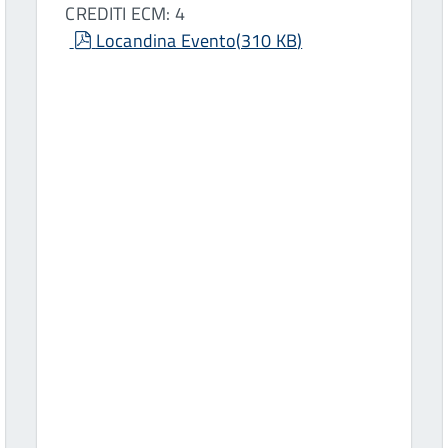
CREDITI ECM: 4
pdf
Locandina Evento
(
310 KB
)