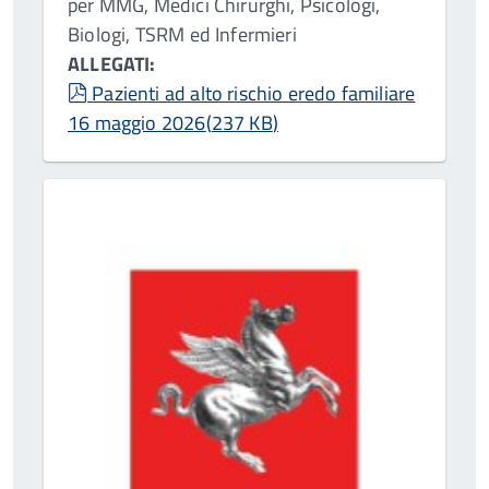
per MMG, Medici Chirurghi, Psicologi,
Biologi, TSRM ed Infermieri
ALLEGATI:
pdf
Pazienti ad alto rischio eredo familiare
16 maggio 2026
(
237 KB
)