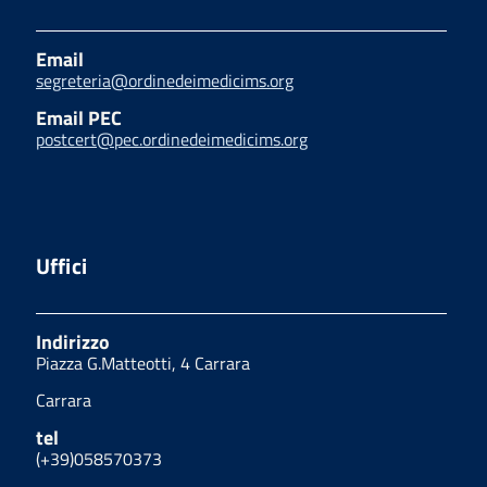
Email
segreteria@ordinedeimedicims.org
Email PEC
postcert@pec.ordinedeimedicims.org
Uffici
Indirizzo
Piazza G.Matteotti, 4 Carrara
Carrara
tel
(+39)058570373