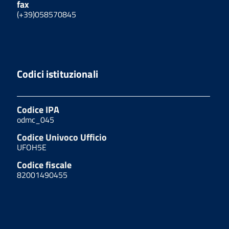
fax
(+39)058570845
Codici istituzionali
Codice IPA
odmc_045
Codice Univoco Ufficio
UFOH5E
Codice fiscale
82001490455