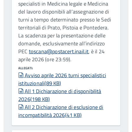
specialisti in Medicina legale e Medicina
del lavoro disponibili all’assegnazione di
turni a tempo determinato presso le Sedi
territoriali di Prato, Pistoia e Pontedera.
La scadenza per la presentazione delle
domande, esclusivamente all’indirizzo
PEC
toscana@postacert.inail.it
, è il 24
aprile 2026 (ore 23:59).
ALLEGATI:
document
Avviso aprile 2026 turni specialistici
istituzionali
(
89 KB
)
document
All 1 Dichiarazione di disponibilità
2026
(
198 KB
)
document
All 2 Dichiarazione di esclusione di
incompatibilità 2026
(
41 KB
)