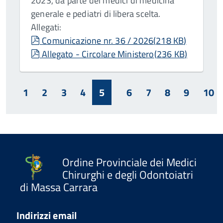
2023, da parte dei medici di medicina
generale e pediatri di libera scelta.
Allegati:
pdf
Comunicazione nr. 36 / 2026
(
218 KB
)
pdf
Allegato - Circolare Ministero
(
236 KB
)
1
2
3
4
5
6
7
8
9
10
Ordine Provinciale dei Medici
Chirurghi e degli Odontoiatri
di Massa Carrara
Indirizzi email