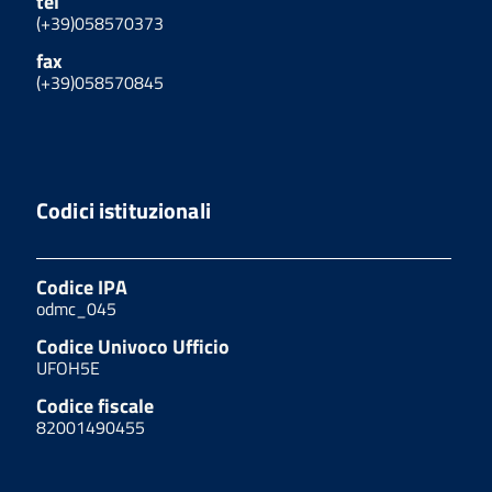
tel
(+39)058570373
fax
(+39)058570845
Codici istituzionali
Codice IPA
odmc_045
Codice Univoco Ufficio
UFOH5E
Codice fiscale
82001490455