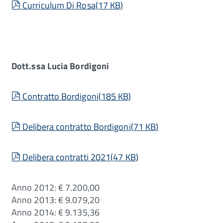
pdf
Curriculum Di Rosa
(
17 KB
)
Dott.ssa Lucia Bordigoni
pdf
Contratto Bordigoni
(
185 KB
)
pdf
Delibera contratto Bordigoni
(
71 KB
)
pdf
Delibera contratti 2021
(
47 KB
)
Anno 2012: € 7.200,00
Anno 2013: € 9.079,20
Anno 2014: € 9.135,36