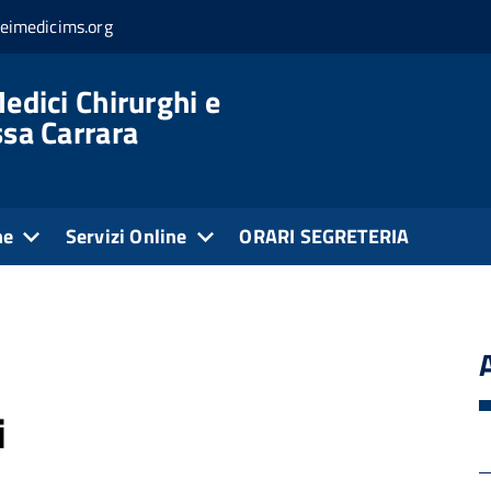
eimedicims.org
edici Chirurghi e
ssa Carrara
ne
Servizi Online
ORARI SEGRETERIA
i