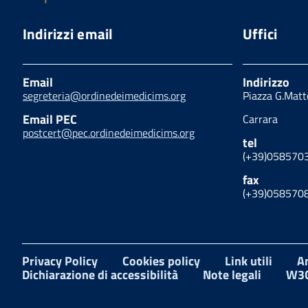
Indirizzi email
Uffici
Email
Indirizzo
segreteria@ordinedeimedicims.org
Piazza G.Matt
Email PEC
Carrara
postcert@pec.ordinedeimedicims.org
tel
(+39)058570
fax
(+39)058570
Privacy Policy
Cookies policy
Link utili
A
Dichiarazione di accessibilità
Note legali
W3C