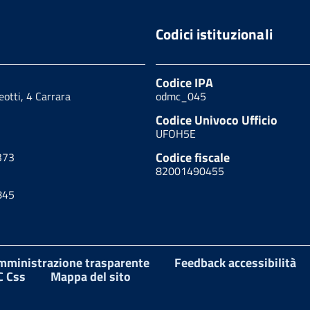
Codici istituzionali
Codice IPA
eotti, 4 Carrara
odmc_045
Codice Univoco Ufficio
UFOH5E
Codice fiscale
373
82001490455
845
mministrazione trasparente
Feedback accessibilità
 Css
Mappa del sito