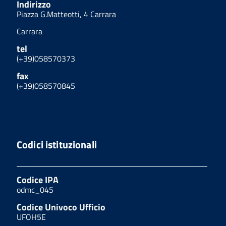
Indirizzo
Piazza G.Matteotti, 4 Carrara
Carrara
tel
(+39)058570373
fax
(+39)058570845
Codici istituzionali
Codice IPA
odmc_045
Codice Univoco Ufficio
UFOH5E