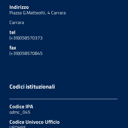
Indirizzo
Piazza G.Matteotti, 4 Carrara
Carrara
tel
(+39)058570373
fax
(+39)058570845
Codici istituzionali
Codice IPA
odmc_045
Codice Univoco Ufficio
UFOH5E