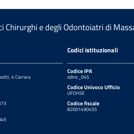
i Chirurghi e degli Odontoiatri di Mass
Codici istituzionali
Codice IPA
eotti, 4 Carrara
odmc_045
Codice Univoco Ufficio
UFOH5E
Codice fiscale
373
82001490455
845