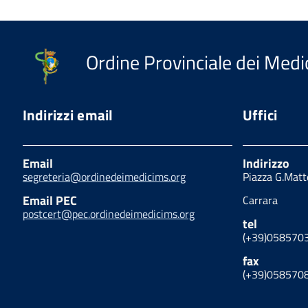
Ordine Provinciale dei Medic
Indirizzi email
Uffici
Email
Indirizzo
segreteria@ordinedeimedicims.org
Piazza G.Matt
Email PEC
Carrara
postcert@pec.ordinedeimedicims.org
tel
(+39)058570
fax
(+39)058570