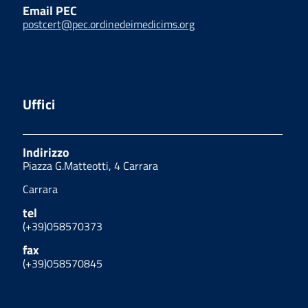
Email PEC
postcert@pec.ordinedeimedicims.org
Uffici
Indirizzo
Piazza G.Matteotti, 4 Carrara
Carrara
tel
(+39)058570373
fax
(+39)058570845