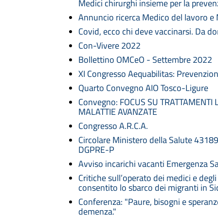
Medici chirurghi insieme per la preven
Annuncio ricerca Medico del lavoro e 
Covid, ecco chi deve vaccinarsi. Da d
Con-Vivere 2022
Bollettino OMCeO - Settembre 2022
XI Congresso Aequabilitas: Prevenzio
Quarto Convegno AIO Tosco-Ligure
Convegno: FOCUS SU TRATTAMENTI 
MALATTIE AVANZATE
Congresso A.R.C.A.
Circolare Ministero della Salute 4
DGPRE-P
Avviso incarichi vacanti Emergenza San
Critiche sull’operato dei medici e degl
consentito lo sbarco dei migranti in Sic
Conferenza: "Paure, bisogni e speranze.
demenza."